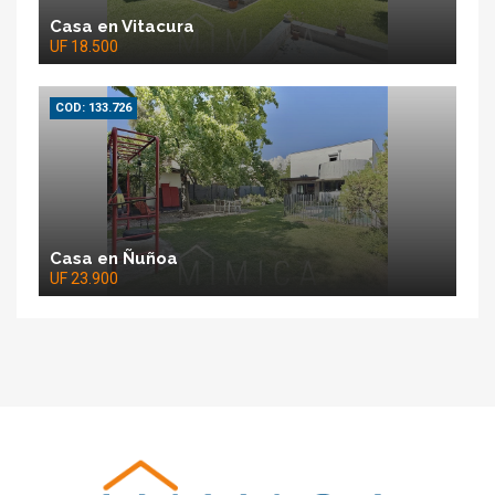
Casa en Vitacura
UF 18.500
COD: 133.726
Casa en Ñuñoa
UF 23.900
Mimica