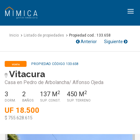
Mimica
Gestión
Inmobiliaria
Inicio
Listado de propiedades
Propiedad cod.: 133.658
Anterior
Siguiente
PROPIEDAD CÓDIGO 133.658
VENTA
Vitacura
Casa en Pedro de Arbolancha/ Alfonso Ojeda
2
2
3
2
137 M
450 M
DORM.
BAÑOS
SUP. CONST.
SUP. TERRENO
UF 18.500
$ 755.628.615